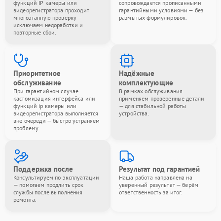
функций IP камеры или
сопровождается прописанными
видеорегистратора проходит
гарантийными условиями — без
многоэтапную проверку —
размытых формулировок.
исключаем недоработки и
повторные сбои.
Приоритетное
Надёжные
обслуживание
комплектующие
При гарантийном случае
В рамках обслуживания
кастомизация интерфейса или
применяем проверенные детали
функций ip камеры или
— для стабильной работы
видеорегистратора выполняется
устройства.
вне очереди — быстро устраняем
проблему.
Поддержка после
Результат под гарантией
Консультируем по эксплуатации
Наша работа направлена на
— помогаем продлить срок
уверенный результат — берём
службы после выполнения
ответственность за итог.
ремонта.