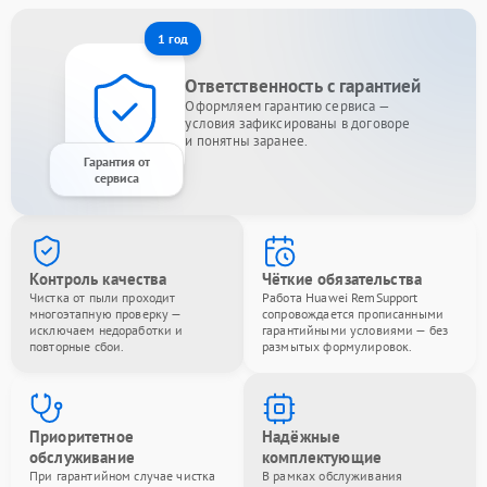
1 год
Ответственность с гарантией
Оформляем гарантию сервиса —
условия зафиксированы в договоре
и понятны заранее.
Гарантия от
сервиса
Контроль качества
Чёткие обязательства
Чистка от пыли проходит
Работа Huawei RemSupport
многоэтапную проверку —
сопровождается прописанными
исключаем недоработки и
гарантийными условиями — без
повторные сбои.
размытых формулировок.
Приоритетное
Надёжные
обслуживание
комплектующие
При гарантийном случае чистка
В рамках обслуживания