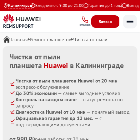
4.9 на Яндекс
Калининград
Ежедневно с 9:00 до 21:00
Гарантия до 1 года
Выезд мас
Заявка
REMSUPPORT
Позвонить
Главная
Ремонт планшетов
Чистка от пыли
Чистка от пыли
планшета
Huawei
в Калининграде
Чистка от пыли планшетов Huawei от 20 мин
—
экспресс-обслуживание
До 30% экономии
— самые выгодные условия
Контроль на каждом этапе
— статус ремонта по
запросу
Диагностика Huawei от 10 мин
— понятный вывод
Официальная гарантия до 12 мес.
— с
подтверждающими документами
от 990 ₽
Время работы: от 30 мин