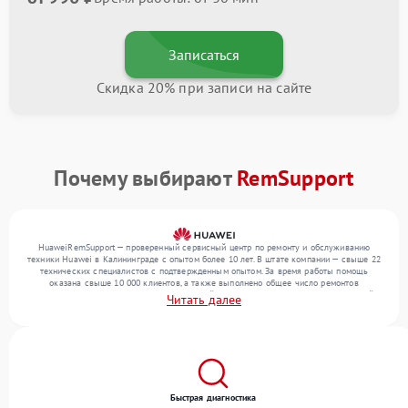
Записаться
Скидка 20% при записи на сайте
Почему выбирают
RemSupport
HuaweiRemSupport — проверенный сервисный центр по ремонту и обслуживанию
техники Huawei в Калининграде с опытом более 10 лет. В штате компании — свыше 22
технических специалистов с подтвержденным опытом. За время работы помощь
оказана свыше 10 000 клиентов, а также выполнено общее число ремонтов
превысило 12 000. Ежемесячно в сервисный центр поступает более 300 обращений,
Читать далее
включая , , . Мы выполняем ремонт различного уровня сложности и поддерживаем
высокий стандарт качества благодаря использованию современного оборудования.
Быстрая диагностика