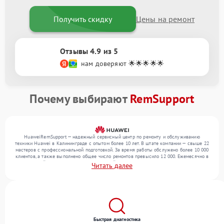
Получить скидку
Цены на ремонт
Отзывы 4.9 из 5
нам доверяют 🌟🌟🌟🌟🌟
Почему выбирают
RemSupport
HuaweiRemSupport — надежный сервисный центр по ремонту и обслуживанию
техники Huawei в Калининграде с опытом более 10 лет. В штате компании — свыше 22
мастеров с профессиональной подготовкой. За время работы обслужено более 10 000
клиентов, а также выполнено общее число ремонтов превысило 12 000. Ежемесячно в
сервисный центр поступает от 300 устройств, включая , , . Мы беремся за задачи
Читать далее
любой сложности и обеспечиваем надежный результат благодаря опыту команды.
Быстрая диагностика