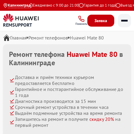
.9 на Яндекс
Калининград
Ежедневно с 9:00 до 21:00
Гарантия до 1 года
Выезд маст
Заявка
REMSUPPORT
Позвонить
Главная
Ремонт телефонов
Huawei Mate 80
Ремонт телефона
Huawei Mate 80
в
Калининграде
Доставка и приём техники курьером
предоставляется бесплатно
Гарантийное и постгарантийное обслуживание до
1 года
Диагностика производится за 15 мин
Срочный ремонт устройства в течении часа
Выдаём подменные устройства на время ремонта
Запишитесь на ремонт и получите
скидку 20%
на
первый ремонт