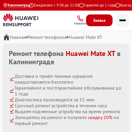
4.9 на Яндекс
Калининград
Ежедневно с 9:00 до 21:00
Гарантия до 1 года
Выезд мас
Заявка
REMSUPPORT
Позвонить
Главная
Ремонт телефонов
Huawei Mate XT
Ремонт телефона
Huawei Mate XT
в
Калининграде
Доставка и приём техники курьером
предоставляется бесплатно
Гарантийное и постгарантийное обслуживание до
1 года
Диагностика производится за 15 мин
Срочный ремонт устройства в течении часа
Выдаём подменные устройства на время ремонта
Запишитесь на ремонт и получите
скидку 20%
на
первый ремонт