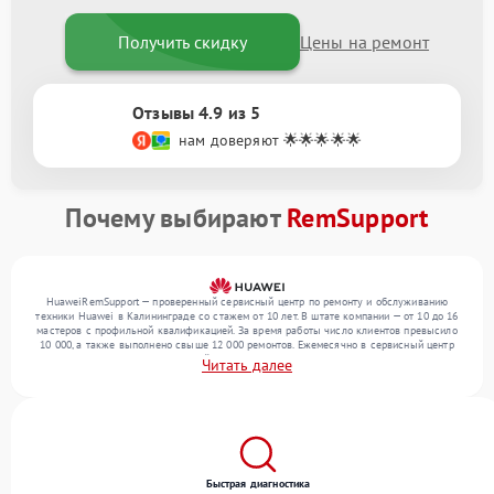
Получить скидку
Цены на ремонт
Отзывы 4.9 из 5
нам доверяют 🌟🌟🌟🌟🌟
Почему выбирают
RemSupport
HuaweiRemSupport — проверенный сервисный центр по ремонту и обслуживанию
техники Huawei в Калининграде со стажем от 10 лет. В штате компании — от 10 до 16
мастеров с профильной квалификацией. За время работы число клиентов превысило
10 000, а также выполнено свыше 12 000 ремонтов. Ежемесячно в сервисный центр
поступает более 300 обращений, включая , , . Мы работаем с широким спектром
Читать далее
неисправностей и поддерживаем высокий стандарт качества благодаря
использованию современного оборудования.
Быстрая диагностика