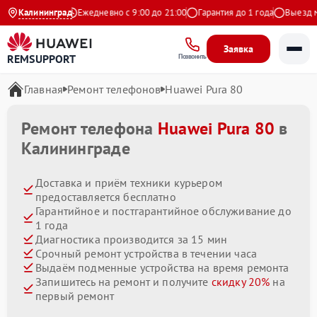
.9 на Яндекс
Калининград
Ежедневно с 9:00 до 21:00
Гарантия до 1 года
Выезд маст
Заявка
REMSUPPORT
Позвонить
Главная
Ремонт телефонов
Huawei Pura 80
Ремонт телефона
Huawei Pura 80
в
Калининграде
Доставка и приём техники курьером
предоставляется бесплатно
Гарантийное и постгарантийное обслуживание до
1 года
Диагностика производится за 15 мин
Срочный ремонт устройства в течении часа
Выдаём подменные устройства на время ремонта
Запишитесь на ремонт и получите
скидку 20%
на
первый ремонт