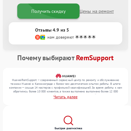
Получить скидку
Цены на ремонт
Отзывы 4.9 из 5
нам доверяют 🌟🌟🌟🌟🌟
Почему выбирают
RemSupport
HuaweiRemSupport — современный сервисный центр по ремонту и обслуживанию
техники Huawei в Калининграде с более чем десятилетним опытом работы. В штате
компании — свыше 14 мастеров с профильной квалификацией. За время работы к нам
обратились более 10 000 клиентов, а также выполнено выполнено более 12 000
ремонтов. Ежемесячно в сервисный центр поступает от 300 устройств, включая , , . Мы
Читать далее
беремся за задачи любой сложности и предлагаем стабильный уровень сервиса
благодаря квалификации мастеров.
Быстрая диагностика