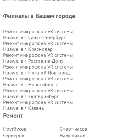
Филиалы в Вашем городе
Ремонт микрофона VR системы
Huawei в г.
Санкт-Петербург
Ремонт микрофона VR системы
Huawei в г.
Краснодар
Ремонт микрофона VR системы
Huawei в г.
Ростов-на-Дону
Ремонт микрофона VR системы
Huawei в г.
Нижний Новгород
Ремонт микрофона VR системы
Huawei в г.
Новосибирск
Ремонт микрофона VR системы
Huawei в г.
Екатеринбург
Ремонт микрофона VR системы
Huawei в г.
Казань
Ремонт микрофона VR системы
Ремонт
Huawei в г.
Воронеж
Ремонт микрофона VR системы
Ноутбуков
Смарт-часов
Huawei в г.
Волгоград
Серверов
Наушников
Ремонт микрофона VR системы