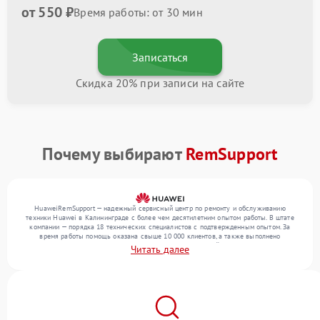
от 550 ₽
Время работы: от 30 мин
Записаться
Скидка 20% при записи на сайте
Почему выбирают
RemSupport
HuaweiRemSupport — надежный сервисный центр по ремонту и обслуживанию
техники Huawei в Калининграде с более чем десятилетним опытом работы. В штате
компании — порядка 18 технических специалистов с подтвержденным опытом. За
время работы помощь оказана свыше 10 000 клиентов, а также выполнено
выполнено более 12 000 ремонтов. Ежемесячно в сервисный центр поступает от 300
Читать далее
устройств, включая , , . Мы беремся за задачи любой сложности и предлагаем
стабильный уровень сервиса благодаря использованию современного оборудования.