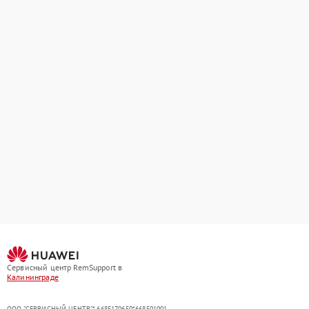
Сервисный центр RemSupport в
Калининграде
ООО "СЕРВИСНЫЙ ЦЕНТР"* 6685170650*668501001