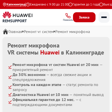
4.9 на Яндекс
Калининград
Ежедневно с 9:00 до 21:00
Гарантия до 1 года
Выезд м
Заявка
REMSUPPORT
Позвонить
Главная
Ремонт vr систем
Ремонт микрофона
Ремонт микрофона
VR системы
Huawei
в Калининграде
Ремонт микрофона vr систем Huawei от 20 мин
—
приоритетный ремонт
До 30% экономии
— всегда свежие акции и
спецпредложения
Контроль на каждом этапе
— статус ремонта по
запросу
Диагностика Huawei от 10 мин
— понятный вывод
Официальная гарантия до 12 мес.
— с
подтверждающими документами